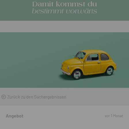
Damit kommst du
bestimmt vorwärts
Zurück zu den Suchergebnissen
Angebot
vor 1 Monat