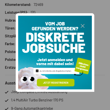
Kilometerstand:
72469
Leistung (PS):
170
Hubraum:
1368
Türen:
4/5 Türer
Sitzplätze:
5
Farbe:
Weiß
Polstermaterial:
Stoff
Polsterfarbe:
Schwarz
Erstzulassung:
06/2019
Ausstattung
Jeep Compass Limited Ausstattung
1.4 MultiAir Turbo Benziner 170 PS
9-Gang Automatikgetriebe