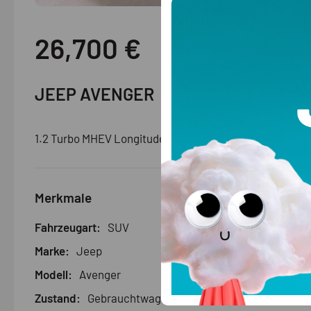
26,700
€
JEEP AVENGER
1.2 Turbo MHEV Longitude
Merkmale
Fahrzeugart:
SUV
Marke:
Jeep
Modell:
Avenger
Zustand:
Gebrauchtwagen