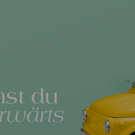
st du
rwärts