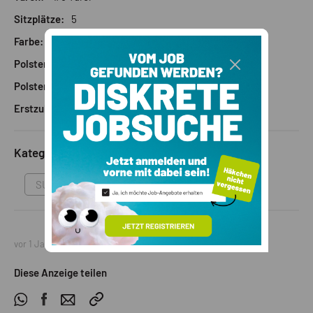
Sitzplätze:
5
Farbe:
Metallisch blau
Polstermaterial:
Leder/Stoff
Polsterfarbe:
Schwarz
Erstzulassung:
07/2023
Kategorie
SUV
vor 1 Jahr
Diese Anzeige teilen