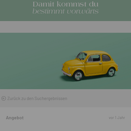
Damit kommst du
bestimmt vorwärts
Zurück zu den Suchergebnissen
Angebot
vor 1 Jahr