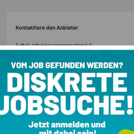
Kontaktiere den Anbieter
E-Mail:
info@garageinternational.it
Telefon:
0474 555823
E-MAIL
ANR