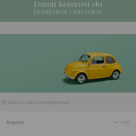
Damit kommst du
bestimmt vorwärts
Zurück zu den Suchergebnissen
Angebot
vor 1 Jahr