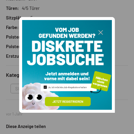
Türen:
4/5 Türer
Sitzplätze:
5
Farbe:
Metallisch grau
Polstermaterial:
Leder
Polsterfarbe:
Schwarz
Erstzulassung:
08/2018
Kategorie
SUV
vor 1 Jahr
Diese Anzeige teilen