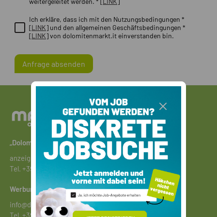
weitergeleitet werden. * [
LINK
]
Ich erkläre, dass ich mit den Nutzungsbedingungen *
[
LINK
] und den allgemeinen Geschäftsbedingungen *
[
LINK
] von dolomitenmarkt.it einverstanden bin.
Anfrage absenden
„Dolomiten“-Markt
anzeigen@athesia.it
Tel.
+39 0471 081600
Werbung schalten
info@dolomitenmarkt.it
Tel.
+39 0471 081600