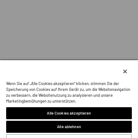
Wenn Sie auf „Alle Cookies akzeptieren“ klicken, stimmen Sie der
Speicherung von Cookies auf Ihrem Gerät zu, um die Websitenavigation
zu verbessern, die Websitenutzung zu analysieren und unsere
Marketingbemühungen zu unterstützen.
Du kontaktierst
Alle Cookies akzeptieren
Garage International
smart ForTwo
Alle ablehnen
115000
km
05.2018