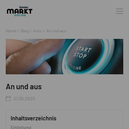
Home
/
Blog
/
Auto
/
An und aus
An und aus
21.05.2025
Inhaltsverzeichnis
Einleitung