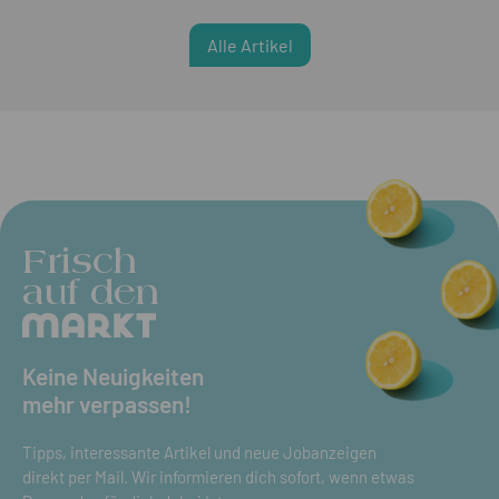
Alle Artikel
Frisch
auf den
Keine Neuigkeiten
mehr verpassen!
Tipps, interessante Artikel und neue Jobanzeigen
direkt per Mail. Wir informieren dich sofort, wenn etwas