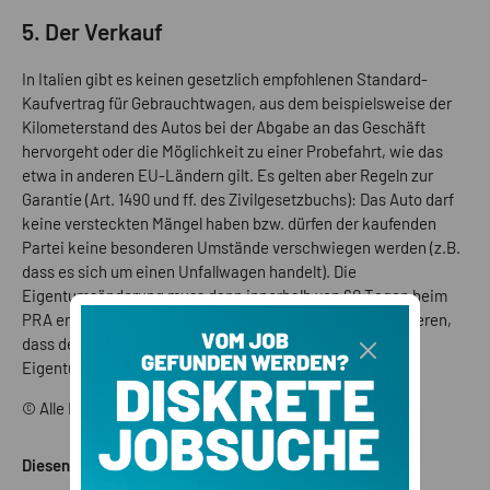
5. Der Verkauf
In Italien gibt es keinen gesetzlich empfohlenen Standard-
Kaufvertrag für Gebrauchtwagen, aus dem beispielsweise der
Kilometerstand des Autos bei der Abgabe an das Geschäft
hervorgeht oder die Möglichkeit zu einer Probefahrt, wie das
etwa in anderen EU-Ländern gilt. Es gelten aber Regeln zur
Garantie (Art. 1490 und ff. des Zivilgesetzbuchs): Das Auto darf
keine versteckten Mängel haben bzw. dürfen der kaufenden
Partei keine besonderen Umstände verschwiegen werden (z.B.
dass es sich um einen Unfallwagen handelt). Die
Eigentumsänderung muss dann innerhalb von 60 Tagen beim
PRA erfolgen. Für den Verkäufer lohnt es sich zu kontrollieren,
dass der Käufer seiner Verpflichtung zur Eintragung der
Eigentumsänderung auch tatsächlich nachkommt.
© Alle Rechte vorbehalten
Diesen Artikel teilen