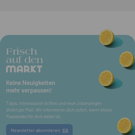
Frisch
auf den
Keine Neuigkeiten
mehr verpassen!
Tipps, interessante Artikel und neue Jobanzeigen
direkt per Mail. Wir informieren dich sofort, wenn etwas
Passendes für dich dabei Ist.
Newsletter abonnieren