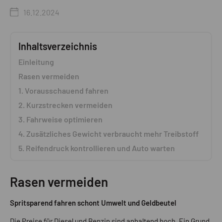
16.12.2024
Inhaltsverzeichnis
Einleitung
Rasen vermeiden
1. Vorausschauend fahren
2. Kurzstrecken vermeiden
3. Fahrweise optimieren
4. Zusätzliches Gewicht verbraucht mehr Treibstoff
5. Reifendruck kontrollieren und Auto warten
Rasen vermeiden
Spritsparend fahren schont Umwelt und Geldbeutel
Die Preise für Diesel und Benzin sind anhaltend hoch. Ein Grund