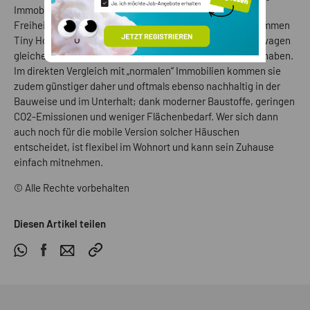
Immobilie nicht mehr wichtig, es geht ihnen vielmehr um
Freiheit, die großer Besitz eben auch einschränkt. Da kommen
Tiny Houses gerade recht. Häuser, die eher einem Wohnwagen
gleichen und meist ungefähr die Größe eines Containers haben.
Im direkten Vergleich mit „normalen“ Immobilien kommen sie
zudem günstiger daher und oftmals ebenso nachhaltig in der
Bauweise und im Unterhalt; dank moderner Baustoffe, geringen
CO2-Emissionen und weniger Flächenbedarf. Wer sich dann
auch noch für die mobile Version solcher Häuschen
entscheidet, ist flexibel im Wohnort und kann sein Zuhause
einfach mitnehmen.
© Alle Rechte vorbehalten
Diesen Artikel teilen