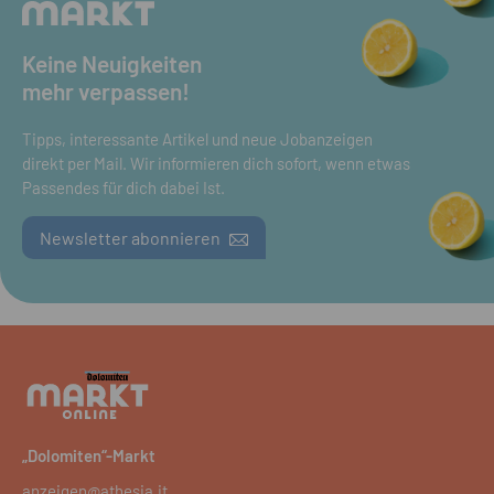
Keine Neuigkeiten
mehr verpassen!
Tipps, interessante Artikel und neue Jobanzeigen
direkt per Mail. Wir informieren dich sofort, wenn etwas
Passendes für dich dabei Ist.
Newsletter abonnieren
„Dolomiten“-Markt
anzeigen@athesia.it