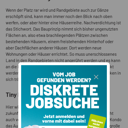
Wenn der Platz rar wird und Randgebiete auch zur Gänze
erschöpft sind, kann man immer noch den Blick nach oben
werfen, oder aber hinter eine Häuserreihe. Nachverdichtung ist
das Stichwort. Das Bauprinzip nimmt sich bisher ungenutzten
Flächen an, also etwa brachliegenden Plätzen zwischen
bestehenden Häusern, einem freistehenden Hinterhof oder
aber Dachflächen anderer Häuser. Dort werden neue
Wohnungen oder Häuser errichtet. So muss unerschlossenes
Land in den Randgebieten nicht angerührt werden und es kann
an die bestehende innerstädtische Infrastruktur angedockt
werden. Ein Prinzip, was auch den Nachhaltigkeitsgedanken in
sich trägt.
Tiny Houses
Hier wird klein gedacht. Und doch modern und
zukunftsweisend. Minimalismus ist längst Trend und macht
auch vor dem Wohnen keinen Halt, spätestens seit Marie Kondo
das Ausmisten salonfähig gemacht hat. Für viele ist eine große