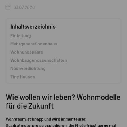
03.07.2026
Inhaltsverzeichnis
Einleitung
Mehrgenerationenhaus
Wohnungspaare
Wohnbaugenossenschaften
Nachverdichtung
Tiny Houses
Wie wollen wir leben?
Wohnmodelle
für die Zukunft
Wohnraum ist knapp und wird immer teurer.
Quadratmeterpreise explodieren, die Miete frisst gerne mal