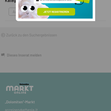
Kategorie
Autozubehör
Zurück zu den Suchergebnissen
Dieses Inserat melden
„Dolomiten“-Markt
anzeigen@athesia.it