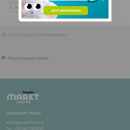
Autozubehör
Zurück zu den Suchergebnissen
Dieses Inserat melden
„Dolomiten“-Markt
anzeigen@athesia.it
Tel.
+39 0471 081600