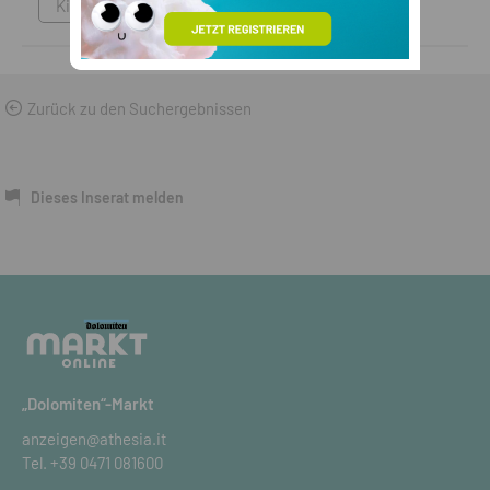
Kinderwagen & Transport
Zurück zu den Suchergebnissen
Dieses Inserat melden
„Dolomiten“-Markt
anzeigen@athesia.it
Tel.
+39 0471 081600