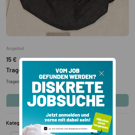
Angebot
15 €
Tragecover Mam
Tragecover MAM für Tragehilfen
KONTAKTINFOS ANZEIGEN
Kategorie