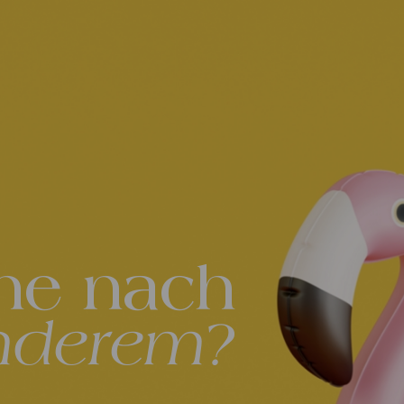
he nach
nderem?