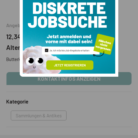
Angebot
12,345 €
(VB)
Alter Butterkübel
Butterkübel
KONTAKTINFOS ANZEIGEN
Kategorie
Sammlungen & Antikes