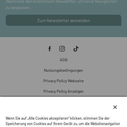
Abonniere den kostenlosen Newsletter, um keine Neuigkeiten
zu verpassen.
Zum Newsletter anmelden
AGB
Nutzungsbedingungen
Privacy Policy Webseite
Privacy Policy Anzeigen
Cookie Policy
Cookie-Einstellungen
Wenn Sie auf „Alle Cookies akzeptieren“ klicken, stimmen Sie der
Beschwerde
Speicherung von Cookies auf Ihrem Gerät zu, um die Websitenavigation