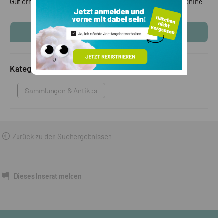
Gut erhaltene, funktionierende antike Schuster-Nähmaschine
KONTAKTINFOS ANZEIGEN
Kategorie
Sammlungen & Antikes
Zurück zu den Suchergebnissen
Dieses Inserat melden