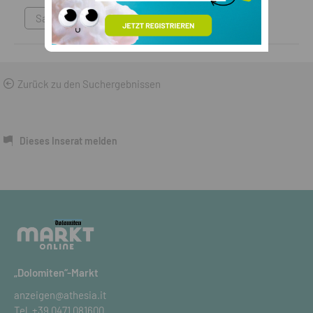
Sammlungen & Antikes
Zurück zu den Suchergebnissen
Dieses Inserat melden
„Dolomiten“-Markt
anzeigen@athesia.it
Tel.
+39 0471 081600