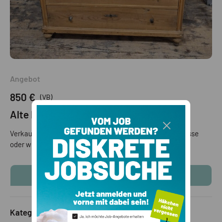
Angebot
850 €
(VB)
Alte Kredenz
Verkaufe eine alte Kredenz aus dem Pustertal! Bei Interesse
oder weiteren Fotos gerne p.N Preis verhandelbar
KONTAKTINFOS ANZEIGEN
Kategorie