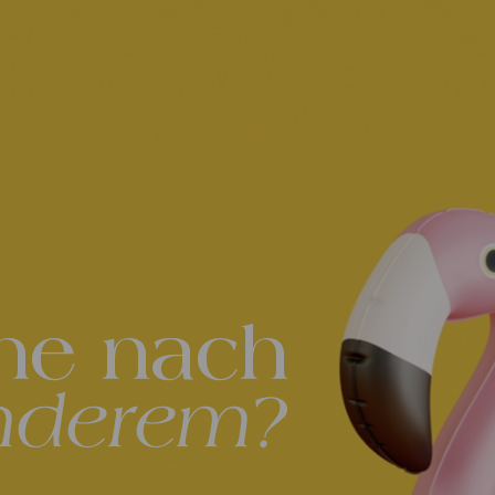
he nach
nderem?