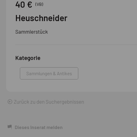
40 €
(VB)
Heuschneider
Sammlerstück
Kategorie
Sammlungen & Antikes
Zurück zu den Suchergebnissen
Dieses Inserat melden