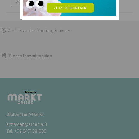
Sammlungen & Antikes
Zurück zu den Suchergebnissen
Dieses Inserat melden
„Dolomiten“-Markt
anzeigen@athesia.it
Tel.
+39 0471 081600