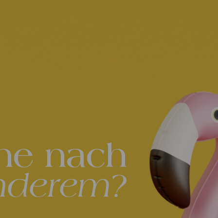
he nach
nderem?