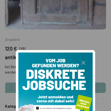
Angebot
120 €
(VB)
antike Türe
bei Bedarf kann ein Foto der Rückseite der Tür geschickt
werden.
KONTAKTINFOS ANZEIGEN
Kategorie