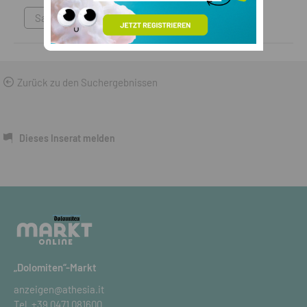
Sammlungen & Antikes
Zurück zu den Suchergebnissen
Dieses Inserat melden
„Dolomiten“-Markt
anzeigen@athesia.it
Tel.
+39 0471 081600