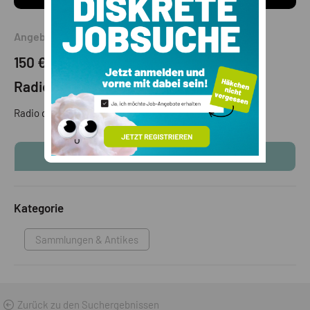
Angebot
150 €
(VB)
Radio
Radio der Marke Gretz in den ‘50 Jahren
KONTAKTINFOS ANZEIGEN
Kategorie
Sammlungen & Antikes
Zurück zu den Suchergebnissen