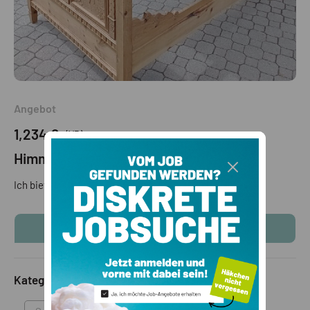
Angebot
1,234 €
(VB)
Himmelbett
Ich biete Himmelbett aus Zirbe
KONTAKTINFOS ANZEIGEN
Kategorie