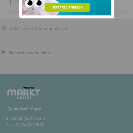
Sammlungen & Antikes
Zurück zu den Suchergebnissen
Dieses Inserat melden
„Dolomiten“-Markt
anzeigen@athesia.it
Tel.
+39 0471 081600