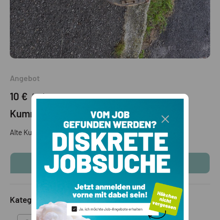
Angebot
10 €
(VB)
Kummat, Kummit
Alte Kummat abzugeben mit zubehör
KONTAKTINFOS ANZEIGEN
Kategorie