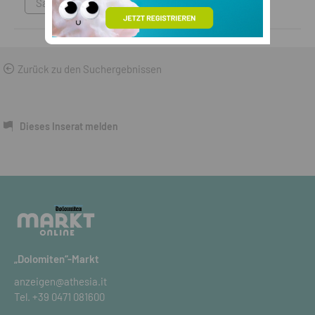
Sammlungen & Antikes
Zurück zu den Suchergebnissen
Dieses Inserat melden
„Dolomiten“-Markt
anzeigen@athesia.it
Tel.
+39 0471 081600