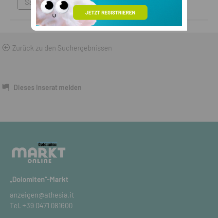
Sammlungen & Antikes
Zurück zu den Suchergebnissen
Dieses Inserat melden
„Dolomiten“-Markt
anzeigen@athesia.it
Tel.
+39 0471 081600