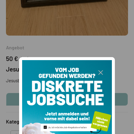
Angebot
50 €
(VB)
Jesusbild
Jesusbild, Druck, mit Holzrahmen, 53x63cm
KONTAKTINFOS ANZEIGEN
Kategorie