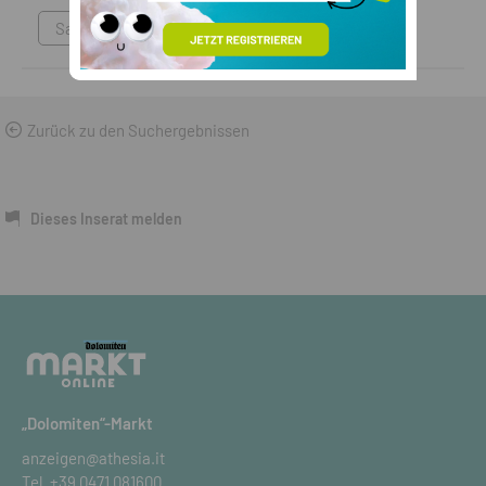
Sammlungen & Antikes
Zurück zu den Suchergebnissen
Dieses Inserat melden
„Dolomiten“-Markt
anzeigen@athesia.it
Tel.
+39 0471 081600