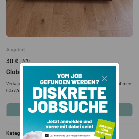
Angebot
30 €
(VB)
Globelinbild Muttergottes
Verkaufe handgesticktes Globelinbild Muttergottes mit Rahmen
60x72cm
KONTAKTINFOS ANZEIGEN
Kategorie