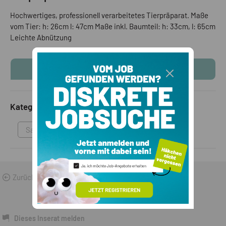
Hochwertiges, professionell verarbeitetes Tierpräparat. Maße
vom Tier: h: 26cm l: 47cm Maße inkl. Baumteil: h: 33cm, l: 65cm
Leichte Abnützung
KONTAKTINFOS ANZEIGEN
Kategorie
Sammlungen & Antikes
Zurück zu den Suchergebnissen
Dieses Inserat melden