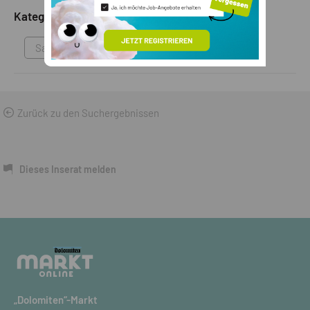
Kategorie
Sammlungen & Antikes
Zurück zu den Suchergebnissen
Dieses Inserat melden
„Dolomiten“-Markt