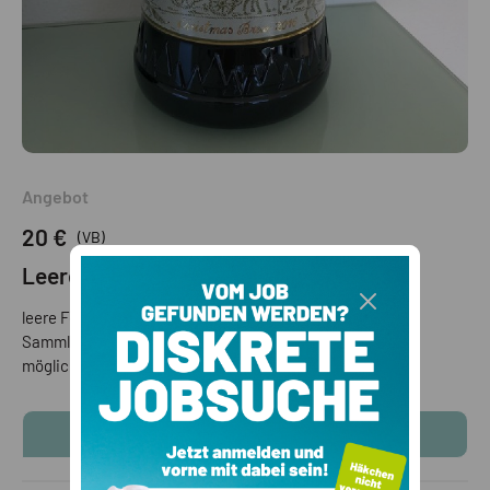
Angebot
20 €
(VB)
Leere Forst Flasche 2016
leere Forst Flasche 2 Liter, Weihnachtsedition 2016; für
Sammler, evtl Mitnahme bis Brixen, Girlan oder Welsberg
möglich
KONTAKTINFOS ANZEIGEN