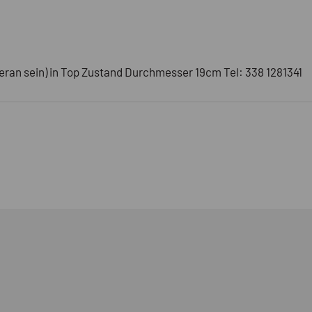
Verkaufe altes Blei Fensterbild mit Dorfmotiv (könnte Meran sein) in Top Zustand Durchmesser 19cm Tel: 338 1281341