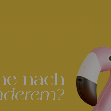
he nach
nderem?