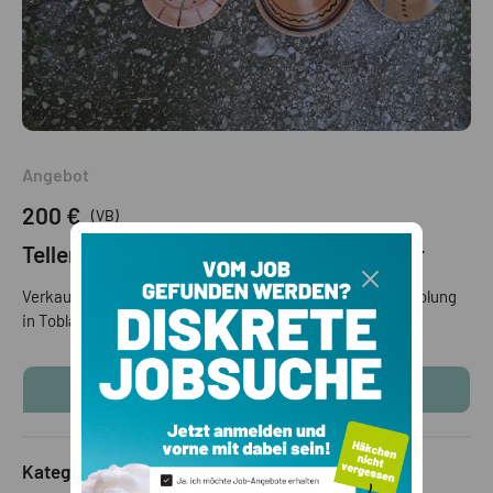
Angebot
200 €
(VB)
Teller aus Ton Malfatheiner oder Kuntner
Verkaufe Tonteller aus Bruneck zusammen um 200€ Abholung
in Toblach
KONTAKTINFOS ANZEIGEN
Kategorie