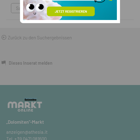
Sammlungen & Antikes
Zurück zu den Suchergebnissen
Dieses Inserat melden
„Dolomiten“-Markt
anzeigen@athesia.it
Tel.
+39 0471 081600