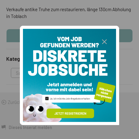
Verkaufe antike Truhe zum restaurieren, länge 130cm Abholung
in Toblach
KONTAKTINFOS ANZEIGEN
Kategorie
Sammlungen & Antikes
Zurück zu den Suchergebnissen
Dieses Inserat melden