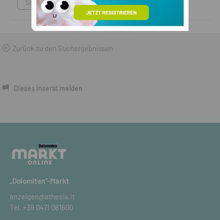
Sammlungen & Antikes
Zurück zu den Suchergebnissen
Dieses Inserat melden
„Dolomiten“-Markt
anzeigen@athesia.it
Tel.
+39 0471 081600