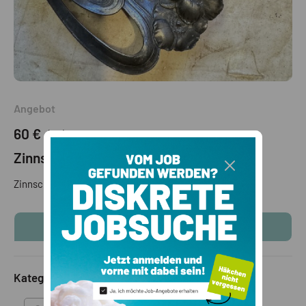
Angebot
60 €
(VB)
Zinnschale ,,Jugendstil,,
Zinnschale aus der Zeit
KONTAKTINFOS ANZEIGEN
Kategorie