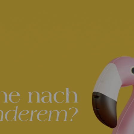
he nach
nderem?