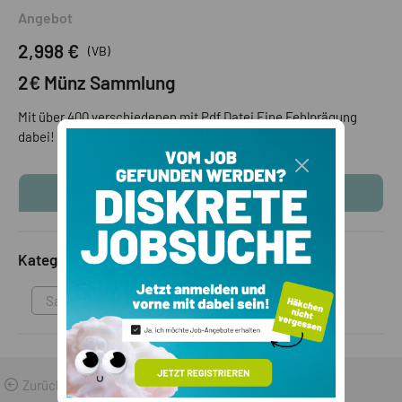
Angebot
2,998 €
(VB)
2€ Münz Sammlung
Mit über 400 verschiedenen mit Pdf Datei Eine Fehlprägung
dabei! Für weitere infos Tel. 3465189218
KONTAKTINFOS ANZEIGEN
Kategorie
Sammlungen & Antikes
Zurück zu den Suchergebnissen