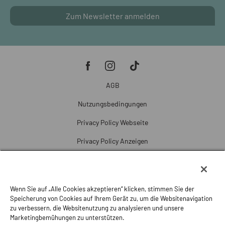
Zum Newsletter anmelden
AGB
Nutzungsbedingungen
Privacy Policy Webseite
Privacy Policy Anzeigen
Cookie Policy
Cookie-Einstellungen
Wenn Sie auf „Alle Cookies akzeptieren“ klicken, stimmen Sie der
Beschwerde
Speicherung von Cookies auf Ihrem Gerät zu, um die Websitenavigation
zu verbessern, die Websitenutzung zu analysieren und unsere
Impressum
Marketingbemühungen zu unterstützen.