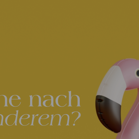
he nach
nderem?