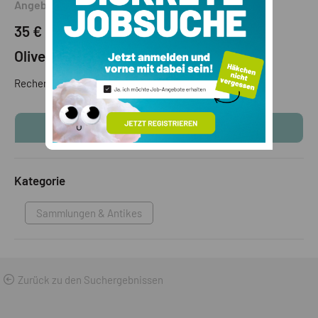
Angebot
35 €
(VB)
Olivetti
Rechenmaschine Olivetti Divasuma 26
KONTAKTINFOS ANZEIGEN
Kategorie
Sammlungen & Antikes
Zurück zu den Suchergebnissen