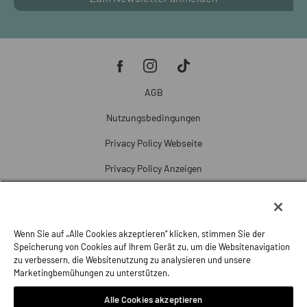
AGB
Nutzungsbedingungen
Privacy Policy Webseite
Privacy Policy Anzeigen
Cookie Policy
Cookie-Einstellungen
Wenn Sie auf „Alle Cookies akzeptieren“ klicken, stimmen Sie der
Beschwerde
Speicherung von Cookies auf Ihrem Gerät zu, um die Websitenavigation
zu verbessern, die Websitenutzung zu analysieren und unsere
Impressum
Marketingbemühungen zu unterstützen.
Alle Cookies akzeptieren