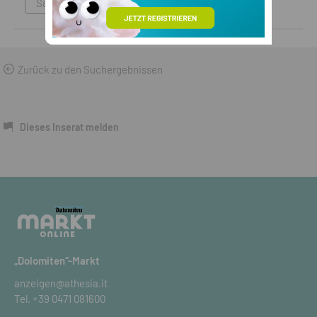
Sammlungen & Antikes
Zurück zu den Suchergebnissen
Dieses Inserat melden
„Dolomiten“-Markt
anzeigen@athesia.it
Tel.
+39 0471 081600