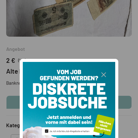
Angebot
2 €
(VB)
Alte Banknoten
Banknoten
KONTAKTINFOS ANZEIGEN
Kategorie