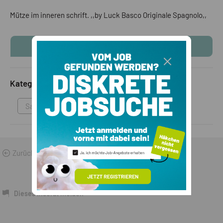
Mütze im inneren schrift. ,,by Luck Basco Originale Spagnolo,,
KONTAKTINFOS ANZEIGEN
Kategorie
Sammlungen & Antikes
Zurück zu den Suchergebnissen
Dieses Inserat melden