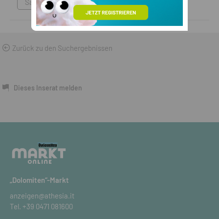
Sammlungen & Antikes
Zurück zu den Suchergebnissen
Dieses Inserat melden
„Dolomiten“-Markt
anzeigen@athesia.it
Tel.
+39 0471 081600