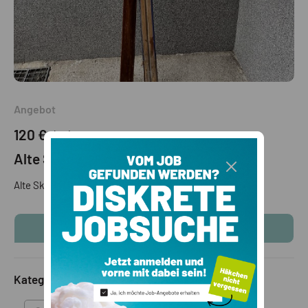
Angebot
120 €
(VB)
Alte Ski 195cm lang
Alte Ski funktionstüchtig
KONTAKTINFOS ANZEIGEN
Kategorie