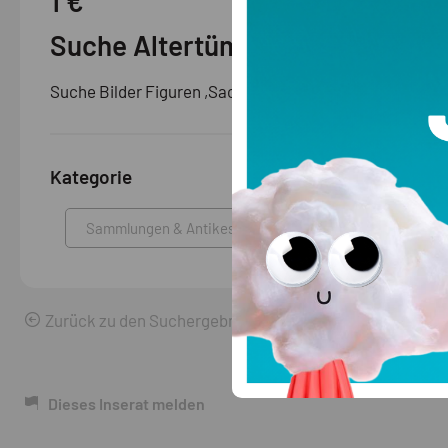
1 €
Suche Altertümliches
Suche Bilder Figuren ,Sachen aus den Kriegen Werbes
Kategorie
Sammlungen & Antikes
Zurück zu den Suchergebnissen
Dieses Inserat melden