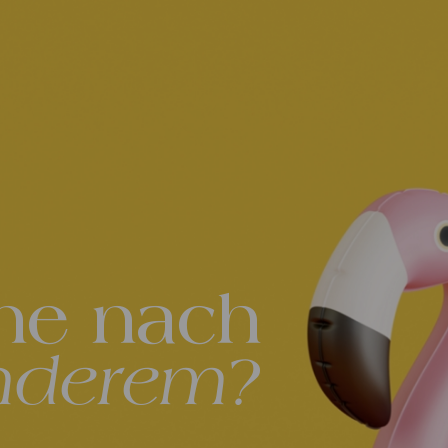
he nach
nderem?