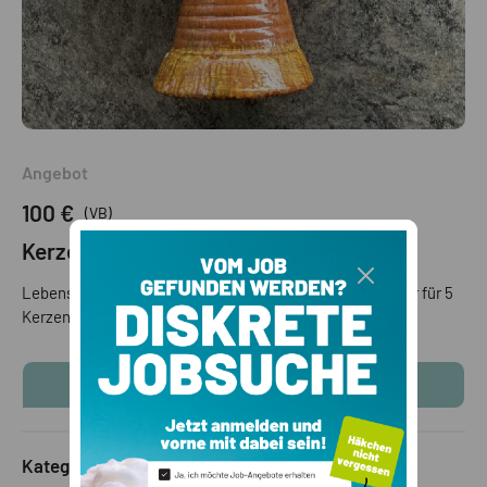
Angebot
100 €
(VB)
Kerzenhalter
Lebensbaum. ,,Alfonso soteno,, ,,Terrakotta Kerzenhalter für 5
Kerzen glasiert 45 cm hoch .Original aus Mexiko
KONTAKTINFOS ANZEIGEN
Kategorie