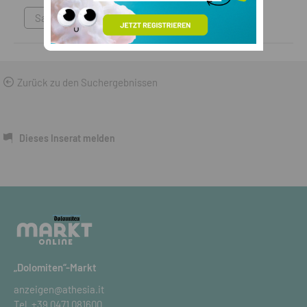
Sammlungen & Antikes
Zurück zu den Suchergebnissen
Dieses Inserat melden
„Dolomiten“-Markt
anzeigen@athesia.it
Tel.
+39 0471 081600