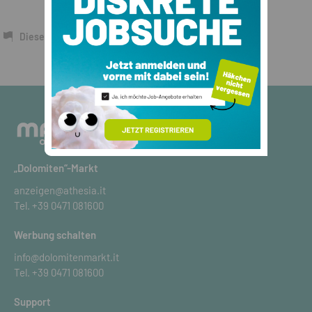
Dieses Inserat melden
„Dolomiten“-Markt
anzeigen@athesia.it
Tel.
+39 0471 081600
Werbung schalten
info@dolomitenmarkt.it
Tel.
+39 0471 081600
Support