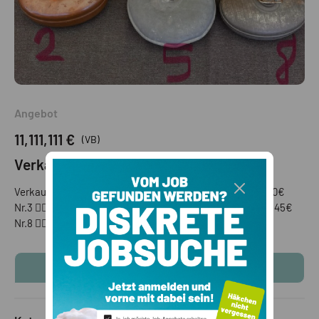
Angebot
11,111,111 €
(VB)
Verkaufe alte Bettflaschen
Verkaufe diverse alte Bettflaschen: Nr.1 👉🏼 45€ Nr.2 👉🏼 30€
Nr.3 👉🏼 30€ Nr.4 👉🏼 45€ Nr.5 👉🏼 45€ Nr.6 👉🏼 45€ Nr.7 👉🏼 45€
Nr.8 👉🏼 30€
KONTAKTINFOS ANZEIGEN