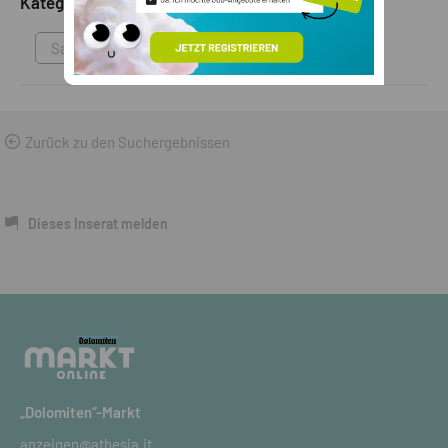
Kategorie
Sammlungen & Antikes
Zurück zu den Suchergebnissen
Dieses Inserat melden
„Dolomiten“-Markt
anzeigen@athesia.it