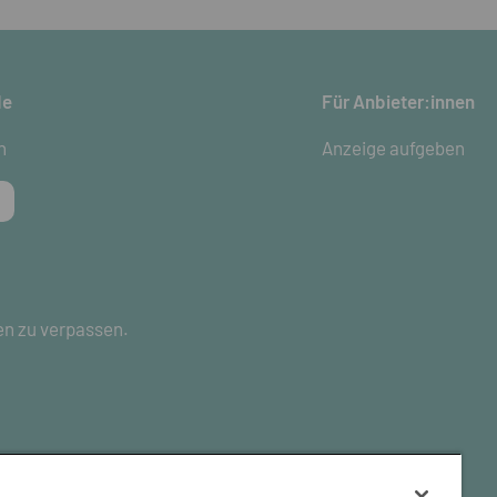
de
Für Anbieter:innen
n
Anzeige aufgeben
en zu verpassen.