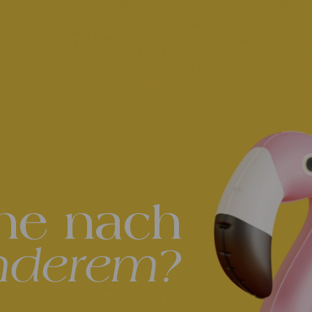
he nach
nderem?