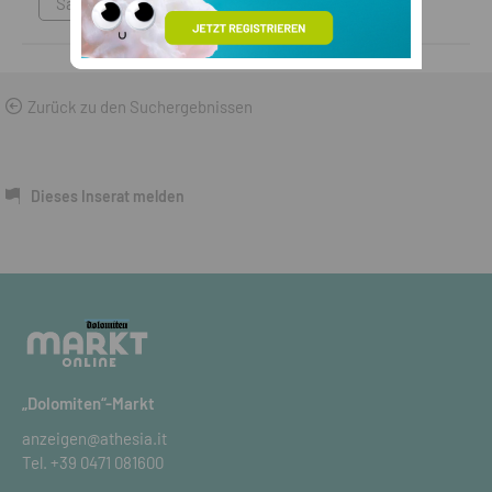
Sammlungen & Antikes
Zurück zu den Suchergebnissen
Dieses Inserat melden
„Dolomiten“-Markt
anzeigen@athesia.it
Tel.
+39 0471 081600