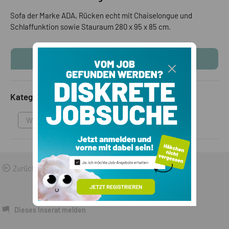
Sofa der Marke ADA, Rücken echt mit Chaiselongue und
Schlaffunktion sowie Stauraum 280 x 95 x 85 cm.
KONTAKTINFOS ANZEIGEN
Kategorie
Wohnzimmer
Zurück zu den Suchergebnissen
Dieses Inserat melden