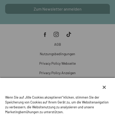
Zum Newsletter anmelden
AGB
Nutzungsbedingungen
Privacy Policy Webseite
Privacy Policy Anzeigen
Cookie Policy
Cookie-Einstellungen
Wenn Sie auf „Alle Cookies akzeptieren“ klicken, stimmen Sie der
Beschwerde
Speicherung von Cookies auf Ihrem Gerät zu, um die Websitenavigation
zu verbessern, die Websitenutzung zu analysieren und unsere
Impressum
Marketingbemühungen zu unterstützen.