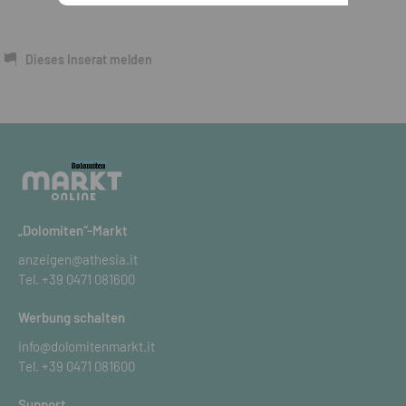
https://engineering.de.falser.eu/de/start-engineering.html
Dieses Inserat melden
„Dolomiten“-Markt
anzeigen@athesia.it
Tel.
+39 0471 081600
Werbung schalten
info@dolomitenmarkt.it
Tel.
+39 0471 081600
Support