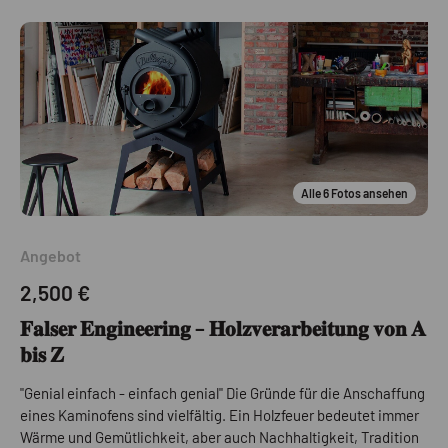
Alle
6
Fotos ansehen
Angebot
2,500 €
𝐅𝐚𝐥𝐬𝐞𝐫 𝐄𝐧𝐠𝐢𝐧𝐞𝐞𝐫𝐢𝐧𝐠 – 𝐇𝐨𝐥𝐳𝐯𝐞𝐫𝐚𝐫𝐛𝐞𝐢𝐭𝐮𝐧𝐠 𝐯𝐨𝐧 𝐀
𝐛𝐢𝐬 𝐙
"Genial einfach - einfach genial" Die Gründe für die Anschaffung
eines Kaminofens sind vielfältig. Ein Holzfeuer bedeutet immer
Wärme und Gemütlichkeit, aber auch Nachhaltigkeit, Tradition