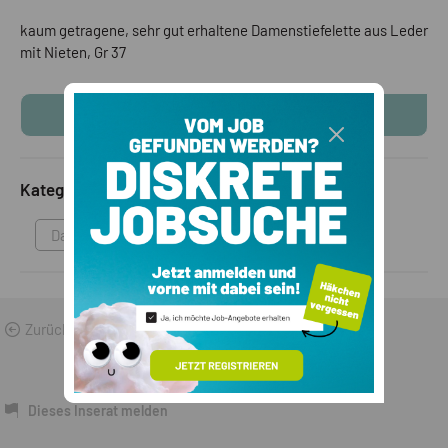
kaum getragene, sehr gut erhaltene Damenstiefelette aus Leder
mit Nieten, Gr 37
KONTAKTINFOS ANZEIGEN
Kategorie
Damenmode
Zurück zu den Suchergebnissen
Dieses Inserat melden