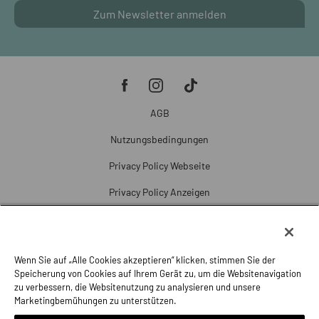
Zum Newsletter anmelden
AGB
Nutzungsbedingungen
Privacy Policy Webseite
Privacy Policy Anzeigen
Cookie Policy
Cookie-Einstellungen
Wenn Sie auf „Alle Cookies akzeptieren“ klicken, stimmen Sie der
Beschwerde
Speicherung von Cookies auf Ihrem Gerät zu, um die Websitenavigation
zu verbessern, die Websitenutzung zu analysieren und unsere
Impressum
Marketingbemühungen zu unterstützen.