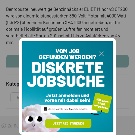
Der robuste, neuwertige Benzinhäcksler ELIET Minor 4S GP200
wird von einem leistungsstarken 380-Volt-Motor mit 4000 Watt
(5,5 PS) über einen Keilriemen XPA 1600 angetrieben, ist für
optimale Mobilität auf großen Luftreifen montiert und
verarbeitet alle Sorten Grünschnitt bis zu Aststärken von 45
mm.
KONTAKTINFOS ANZEIGEN
Kategorie
Geräte & Maschinen
Zurück zu den Suchergebnissen